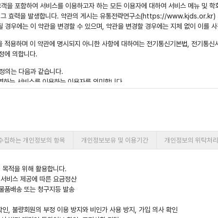
 고객을 포함하여 서비스를 이용하고자 하는 모든 이용자에 대하여 서비스 메뉴 및 
효력을 발생합니다. 약관의 게시는 유통전략연구소(https://www.kjds.or.kr
 경우에는 이 약관을 변경할 수 있으며, 약관을 변경할 경우에는 지체 없이 이를 
을 적용하며 이 약관에 명시되지 아니한 사항에 대하여는 전기통신기본법, 전기통
정에 의합니다.
 정의는 다음과 같습니다.
운영하는 서비스를 이용하는 이용자를 의미합니다.
과 관련하여 학회와 이용고객 간에 체결 하는 계약을 말합니다.
식별과 회원의 서비스 이용을 위하여 회원이 선정하고 학회가 승인하는 영문자와 숫자의
부여 받은 이용자번호와 일치된 이용고객 임을 확인하고 이용고객의 권익보호를 위하
 이용계약을 해약하는 것을 말합니다.
수집하는 개인정보의 항목
개인정보보유 및 이용기간
개인정보의 위탁처
 정의는 제1항에서 정하는 것을 제외하고는 관계법령 및 서비스별 안내에서 정하는 
고객의 본 이용약관 내용에 대한 동의와 이용신청에 대하여 학회의 승낙으로 성립합
 목적을 위해 활용합니다.
청시 두드림사이트의 '동의' 버튼을 누름으로써 의사표시를 합니다.
 서비스 제공에 따른 요금정산
이용고객은 학회에서 요청하는 정보(성명, 주민등록번호, 연락처 등)를 제공하여 회
, 물품배송 또는 청구지등 발송
인의 이름과 주민등록번호를 제공하여야만 서비스의 이용이 가능하며 비실명의 경우 
인, 불량회원의 부정 이용 방지와 비인가 사용 방지, 가입 의사 확인