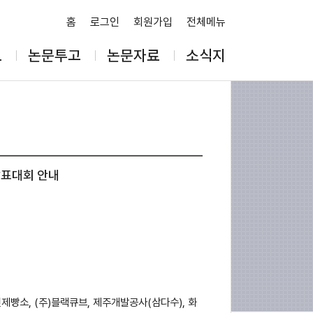
홈
로그인
회원가입
전체메뉴
보
논문투고
논문자료
소식지
발표대회 안내
제빵소, (주)블랙큐브, 제주개발공사(삼다수), 화