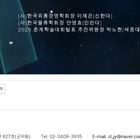
록
관 627호(군자동)
Tel. 02-3408-3935
E-mail. cl_jy@naver.c