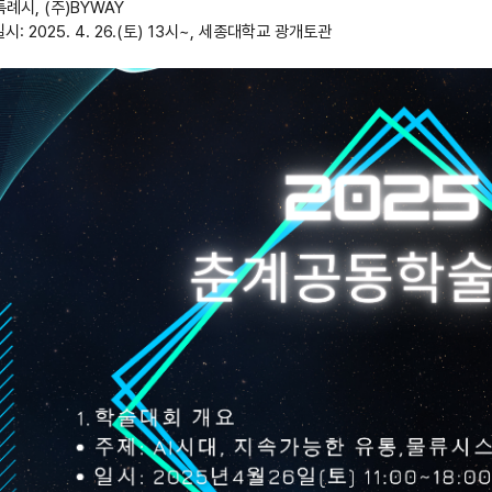
례시, (주)BYWAY
일시: 2025. 4. 26.(토) 13시~, 세종대학교 광개토관