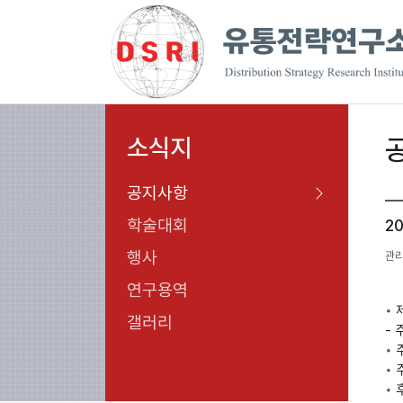
소식지
공지사항
학술대회
2
행사
관
연구용역
◦
갤러리
- 
◦
◦
◦