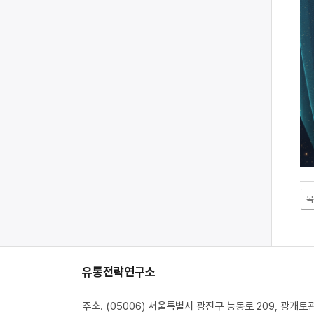
목
유통전략연구소
주소. (05006) 서울특별시 광진구 능동로 209, 광개토